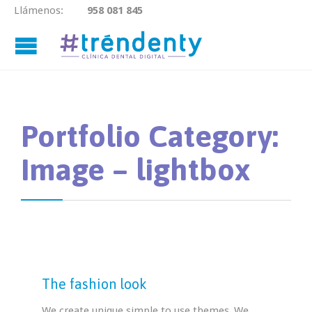
Llámenos:
958 081 845

Portfolio Category:
Image – lightbox
The fashion look
We create unique simple to use themes .We