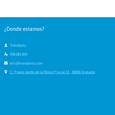
¿Donde estamos?

Tréndenty

958 081 845

info@trendenty.com

C/ Paseo Jardín de la Reina 9 Local 13 , 18006 Granada