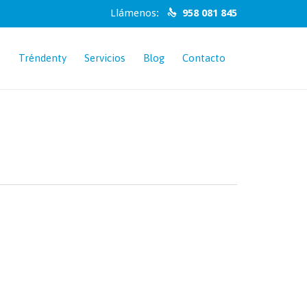
Llámenos:
958 081 845

Skip
e
Tréndenty
Servicios
Blog
Contacto
to
content