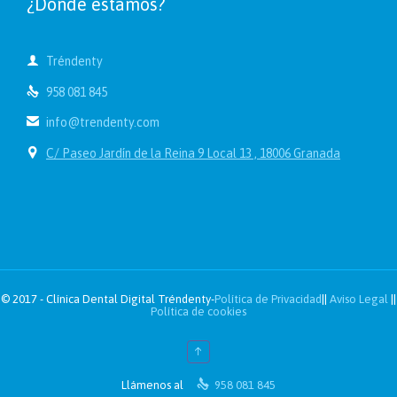
¿Donde estamos?

Tréndenty

958 081 845

info@trendenty.com

C/ Paseo Jardín de la Reina 9 Local 13 , 18006 Granada
© 2017 - Clínica Dental Digital Tréndenty-
Política de Privacidad
||
Aviso Legal
||
Política de cookies
↑

Llámenos al
958 081 845