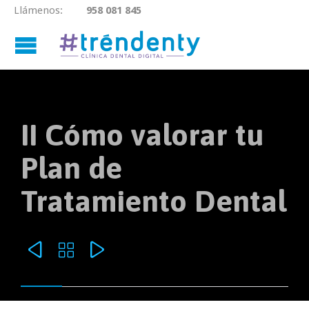
Llámenos:
958 081 845

II Cómo valorar tu
Plan de
Tratamiento Dental


