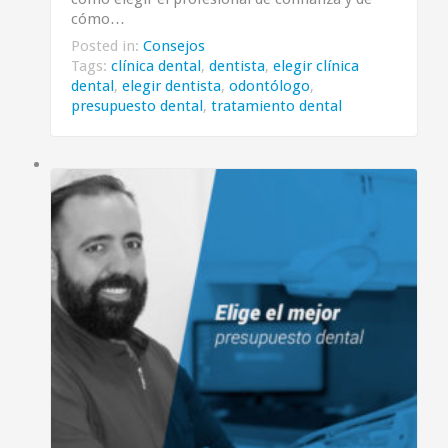
cómo…
Posted in:
Consejos
Tags:
clínica dental
,
dentista
,
elegir clínica
dental
,
elegir dentista
,
odontólogo
,
presupuesto dental
,
tratamiento dental