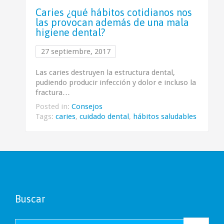
Caries ¿qué hábitos cotidianos nos
las provocan además de una mala
higiene dental?
27 septiembre, 2017
Las caries destruyen la estructura dental,
pudiendo producir infección y dolor e incluso la
fractura…
Posted in:
Consejos
Tags:
caries
,
cuidado dental
,
hábitos saludables
Buscar
Search for: