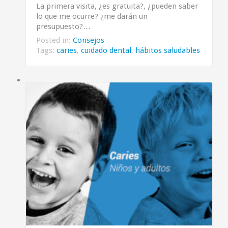
La primera visita, ¿es gratuita?, ¿pueden saber
lo que me ocurre? ¿me darán un
presupuesto?…
Posted in:
Consejos
Tags:
caries
,
cuidado dental
,
hábitos saludables